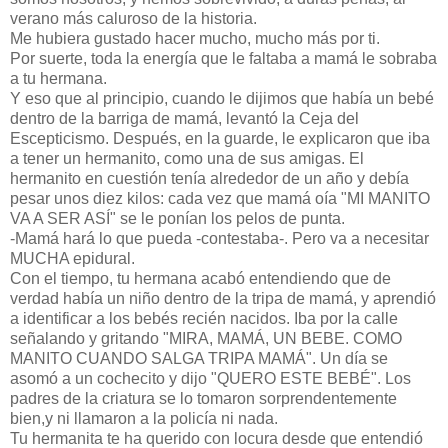
verano más caluroso de la historia.
Me hubiera gustado hacer mucho, mucho más por ti.
Por suerte, toda la energía que le faltaba a mamá le sobraba
a tu hermana.
Y eso que al principio, cuando le dijimos que había un bebé
dentro de la barriga de mamá, levantó la Ceja del
Escepticismo. Después, en la guarde, le explicaron que iba
a tener un hermanito, como una de sus amigas. El
hermanito en cuestión tenía alrededor de un año y debía
pesar unos diez kilos: cada vez que mamá oía "MI MANITO
VA A SER ASÍ" se le ponían los pelos de punta.
-Mamá hará lo que pueda -contestaba-. Pero va a necesitar
MUCHA epidural.
Con el tiempo, tu hermana acabó entendiendo que de
verdad había un niño dentro de la tripa de mamá, y aprendió
a identificar a los bebés recién nacidos. Iba por la calle
señalando y gritando "MIRA, MAMÁ, UN BEBE. COMO
MANITO CUANDO SALGA TRIPA MAMÁ". Un día se
asomó a un cochecito y dijo "QUERO ESTE BEBÉ". Los
padres de la criatura se lo tomaron sorprendentemente
bien,y ni llamaron a la policía ni nada.
Tu hermanita te ha querido con locura desde que entendió