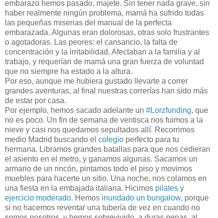
embarazo hemos pasado, majete. Sin tener nada grave, sin
haber realmente ningún problema, mamá ha sufrido todas
las pequeñas miserias del manual de la perfecta
embarazada. Algunas eran dolorosas, otras solo frustrantes
o agotadoras. Las peores: el cansancio, la falta de
concentración y la irritabilidad. Afectaban a la familia y al
trabajo, y requerían de mamá una gran fuerza de voluntad
que no siempre ha estado a la altura.
Por eso, aunque me hubiera gustado llevarte a correr
grandes aventuras, al final nuestras correrías han sido más
de estar por casa.
Por ejemplo, hemos sacado adelante un
#Lorzfunding
, que
no es poco. Un fin de semana de ventisca nos fuimos a la
nieve y casi nos quedamos sepultados allí. Recorrimos
medio Madrid buscando el
colegio
perfecto para tu
hermana. Libramos grandes batallas para que nos cedieran
el asiento en el metro, y ganamos algunas. Sacamos un
armario de un rincón, pintamos todo el piso y movimos
muebles para hacerte un sitio. Una noche, nos colamos en
una fiesta en la embajada italiana. Hicimos
pilates
y
ejercicio moderado
. Hemos
inundado un bungalow
, porque
si no hacemos reventar una tubería de vez en cuando no
somos nosotros, y hemos sobrevivido, a duras penas, al